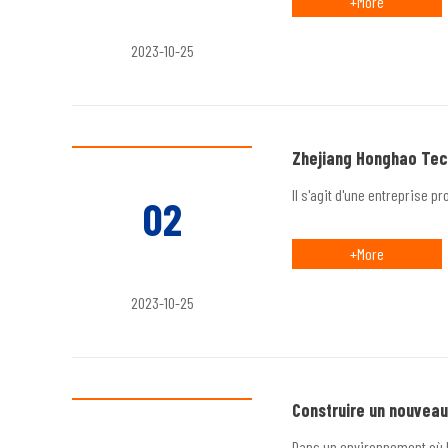
+More
2023-10-25
Zhejiang Honghao Tech
Il s'agit d'une entreprise p
02
+More
2023-10-25
Construire un nouveau
Dans un environnement où l