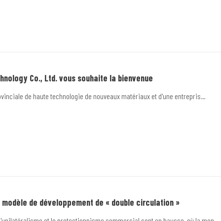
nology Co., Ltd. vous souhaite la bienvenue
rovinciale de haute technologie de nouveaux matériaux et d'une entrepris...
 modèle de développement de « double circulation »
'unilatéralisme et le protectionnisme commercial sont en hausse, où la mon