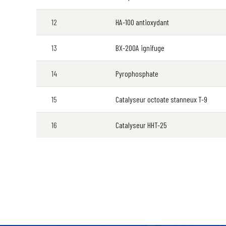
12
HA-100 antioxydant
13
BX-200A ignifuge
14
Pyrophosphate
15
Catalyseur octoate stanneux T-9
16
Catalyseur HHT-25