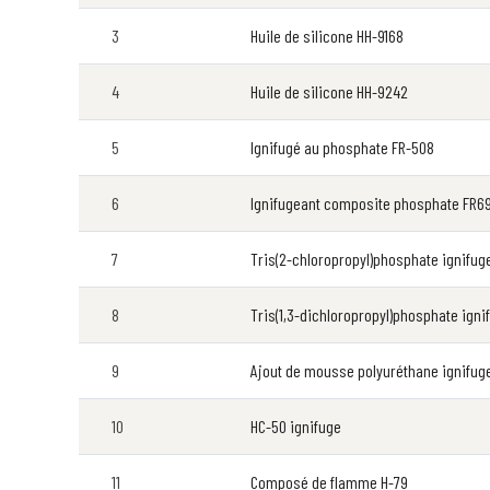
3
Huile de silicone HH-9168
4
Huile de silicone HH-9242
5
Ignifugé au phosphate FR-508
6
Ignifugeant composite phosphate FR6
7
Tris(2-chloropropyl)phosphate ignifug
8
Tris(1,3-dichloropropyl)phosphate ign
9
Ajout de mousse polyuréthane ignifug
10
HC-50 ignifuge
11
Composé de flamme H-79