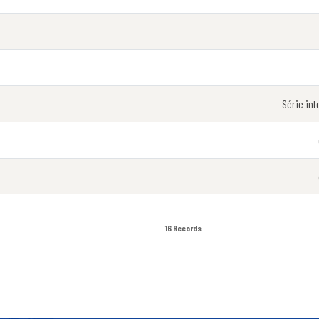
Série in
16 Records