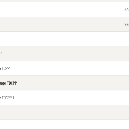
Sé
Sé
90
e TCPP
ifuge TDCPP
e TDCPP-L