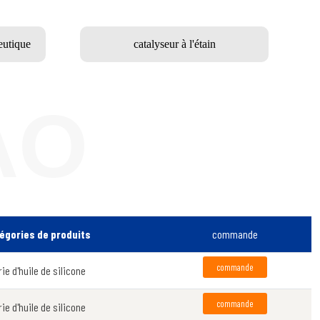
eutique
catalyseur à l'étain
AO
égories de produits
commande
commande
rie d'huile de silicone
commande
rie d'huile de silicone