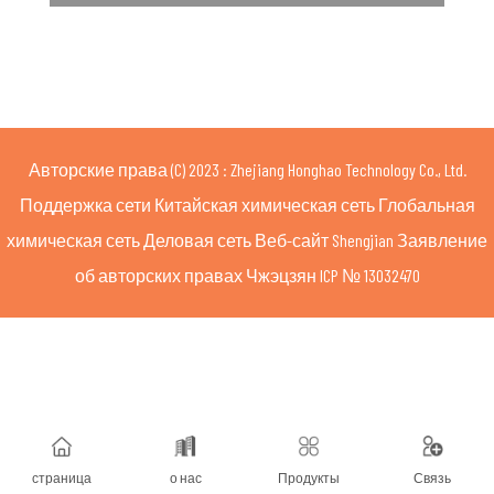
Авторские права (C) 2023
: Zhejiang Honghao Technology Co., Ltd.
Поддержка сети
Китайская химическая сеть
Глобальная
химическая сеть
Деловая
сеть Веб-сайт Shengjian
Заявление
об авторских правах
Чжэцзян ICP № 13032470
страница
о нас
Продукты
Связь