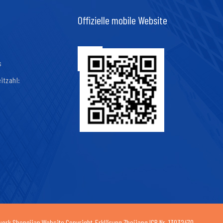
Offizielle mobile Website
s
itzahl:
work Shengjian Website
Copyright-Erklärung
Zhejiang ICP Nr. 13032470