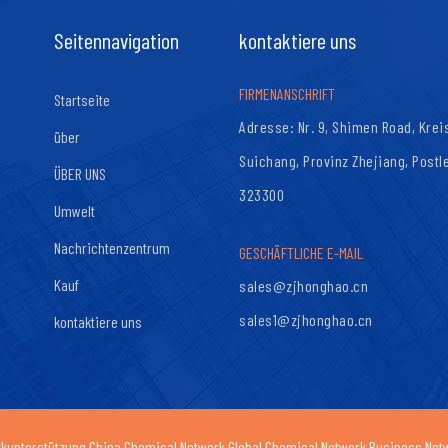
Seitennavigation
kontaktiere uns
FIRMENANSCHRIFT
Startseite
Adresse: Nr. 9, Shimen Road, Krei
über
Suichang, Provinz Zhejiang, Postle
ÜBER UNS
323300
Umwelt
Nachrichtenzentrum
GESCHÄFTLICHE E-MAIL
Kauf
sales@zjhonghao.cn
sales1@zjhonghao.cn
kontaktiere uns
kunterstützung
China Chemical Network
Global Chemical Network
Business
Net