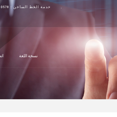
خدمة الخط الساخن：0578-8505507
نسخة اللغة
اتص